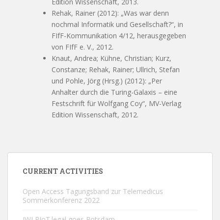
Edition Wissenschaft, 2013.
Rehak, Rainer (2012): „Was war denn
nochmal Informatik und Gesellschaft?“, in
FIfF-Kommunikation 4/12, herausgegeben
von FIfF e. V., 2012.
Knaut, Andrea; Kühne, Christian; Kurz,
Constanze; Rehak, Rainer; Ullrich, Stefan
und Pohle, Jörg (Hrsg.) (2012): „Per
Anhalter durch die Turing-Galaxis – eine
Festschrift für Wolfgang Coy“, MV-Verlag
Edition Wissenschaft, 2012.
CURRENT ACTIVITIES
Open Access Tagungsband zur Telemedicus
Sommerkonferenz 2022
JWI RIoT.legal goes Potsdam