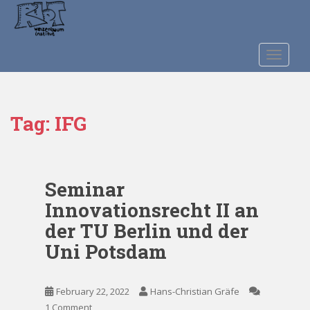
S
k
i
p
TOGGLE
t
o
m
Tag:
IFG
a
i
n
c
o
Seminar
n
Innovationsrecht II an
t
der TU Berlin und der
e
Uni Potsdam
n
t
February 22, 2022
Hans-Christian Gräfe
1 Comment