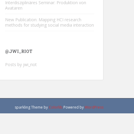
Interdisziplinäres Seminar: Produktion von
Avataren
New Publication: Mapping HCI research
methods for studying social media interaction
@JWI_RIOT
Posts by jwi_riot
sparkling Theme by
Colorlib
Powered by
WordPress