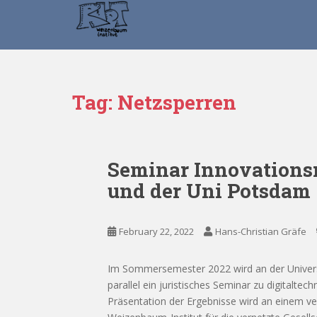
S
k
i
p
t
o
Tag:
Netzsperren
m
a
i
n
Seminar Innovationsr
c
und der Uni Potsdam
o
n
t
February 22, 2022
Hans-Christian Gräfe
e
n
t
Im Sommersemester 2022 wird an der Universi
parallel ein juristisches Seminar zu digitalte
Präsentation der Ergebnisse wird an einem ve