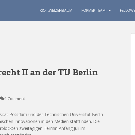
RIOT.WEIZENBAUM
FORMER TEAM
FELLOW
echt II an der TU Berlin
1 Comment
tät Potsdam und der Technischen Universität Berlin
chnischen Innovationen in den Medien stattfinden. Die
rblockten zweitägigen Termin Anfang Juli im