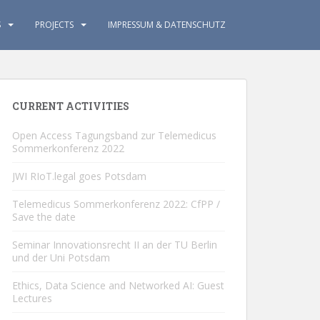
S
PROJECTS
IMPRESSUM & DATENSCHUTZ
CURRENT ACTIVITIES
Open Access Tagungsband zur Telemedicus
Sommerkonferenz 2022
JWI RIoT.legal goes Potsdam
Telemedicus Sommerkonferenz 2022: CfPP /
Save the date
Seminar Innovationsrecht II an der TU Berlin
und der Uni Potsdam
Ethics, Data Science and Networked AI: Guest
Lectures