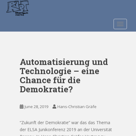
S
k
i
p
TOGGLE
t
o
m
a
Automatisierung und
i
n
Technologie – eine
c
Chance für die
o
Demokratie?
n
t
e
June 28, 2019
Hans-Christian Gräfe
n
t
“Zukunft der Demokratie” war das das Thema
der ELSA Junikonferenz 2019 an der Universität