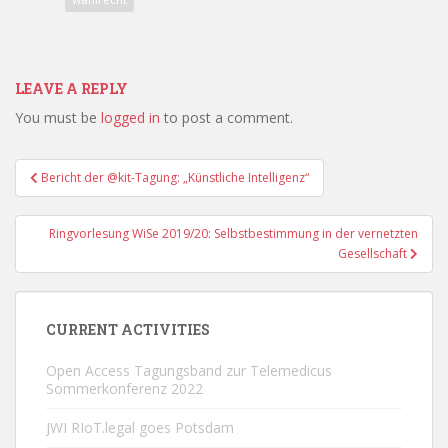
LEAVE A REPLY
You must be
logged in
to post a comment.
Post
Bericht der @kit-Tagung: „Künstliche Intelligenz“
navigation
Ringvorlesung WiSe 2019/20: Selbstbestimmung in der vernetzten
Gesellschaft
CURRENT ACTIVITIES
Open Access Tagungsband zur Telemedicus
Sommerkonferenz 2022
JWI RIoT.legal goes Potsdam