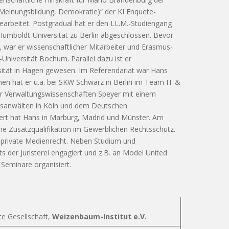
 Meinungsbildung, Demokratie)“ der KI Enquete-
rbeitet. Postgradual hat er den LL.M.-Studiengang
Humboldt-Universität zu Berlin abgeschlossen. Bevor
war er wissenschaftlicher Mitarbeiter und Erasmus-
-Universität Bochum. Parallel dazu ist er
rsität in Hagen gewesen. Im Referendariat war Hans
en hat er u.a. bei SKW Schwarz in Berlin im Team IT &
für Verwaltungswissenschaften Speyer mit einem
htsanwälten in Köln und dem Deutschen
iert hat Hans in Marburg, Madrid und Münster. Am
ine Zusatzqualifikation im Gewerblichen Rechtsschutz.
 private Medienrecht. Neben Studium und
ts der Juristerei engagiert und z.B. an Model United
eminare organisiert.
te Gesellschaft,
Weizenbaum-Institut e.V.