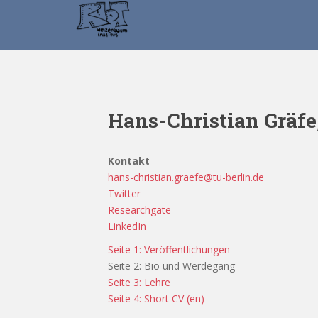
S
k
i
p
t
o
m
Hans-Christian Gräfe
a
i
n
Kontakt
c
hans-christian.graefe@tu-berlin.de
o
Twitter
n
Researchgate
t
LinkedIn
e
Seite 1: Veröffentlichungen
n
Seite 2: Bio und Werdegang
t
Seite 3: Lehre
Seite 4: Short CV (en)