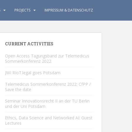
S
PROJECTS
IMPRESSUM & DATENSCHUTZ
CURRENT ACTIVITIES
Open Access Tagungsband zur Telemedicus
Sommerkonferenz 2022
JWI RIoT.legal goes Potsdam
Telemedicus Sommerkonferenz 2022: CfPP /
Save the date
Seminar Innovationsrecht II an der TU Berlin
und der Uni Potsdam
Ethics, Data Science and Networked AI: Guest
Lectures