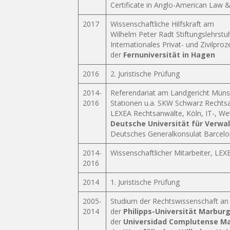
Certificate in Anglo-American Law
2017
Wissenschaftliche Hilfskraft am
Wilhelm Peter Radt Stiftungslehrstu
Internationales Privat- und Zivilproz
der
Fernuniversität in Hagen
2016
2. Juristische Prüfung
2014-
Referendariat am Landgericht Müns
2016
Stationen u.a. SKW Schwarz Rechtsan
LEXEA Rechtsanwälte, Köln, IT-, W
Deutsche Universität für Verwa
Deutsches Generalkonsulat Barcelo
2014-
Wissenschaftlicher Mitarbeiter, LE
2016
2014
1. Juristische Prüfung
2005-
Studium der Rechtswissenschaft an
2014
der
Philipps-Universität Marbur
der
Universidad Complutense Ma