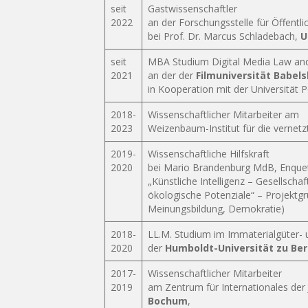
seit
Gastwissenschaftler
2022
an der Forschungsstelle für Öffentl
bei Prof. Dr. Marcus Schladebach,
U
seit
MBA Studium Digital Media Law a
2021
an der der
Filmuniversität Babe
in Kooperation mit der Universität
2018-
Wissenschaftlicher Mitarbeiter am
2023
Weizenbaum-Institut für die vernetz
2019-
Wissenschaftliche Hilfskraft
2020
bei Mario Brandenburg MdB, Enqu
„Künstliche Intelligenz – Gesellscha
ökologische Potenziale“ – Projektgr
Meinungsbildung, Demokratie)
2018-
LL.M. Studium im Immaterialgüter-
2020
der
Humboldt-Universität zu Ber
2017-
Wissenschaftlicher Mitarbeiter
2019
am Zentrum für Internationales der 
Bochum
,