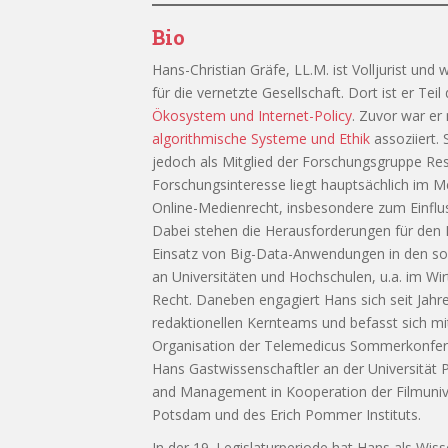
Bio
Hans-Christian Gräfe, LL.M. ist Volljurist und
für die vernetzte Gesellschaft. Dort ist er Te
Ökosystem und Internet-Policy
. Zuvor war er
algorithmische Systeme und Ethik
assoziiert.
jedoch als Mitglied der Forschungsgruppe Resp
Forschungsinteresse liegt hauptsächlich im M
Online-Medienrecht, insbesondere zum Einfl
Dabei stehen die Herausforderungen für den 
Einsatz von Big-Data-Anwendungen in den soz
an Universitäten und Hochschulen, u.a. im Wi
Recht. Daneben engagiert Hans sich seit Jahren
redaktionellen Kernteams und befasst sich mi
Organisation der Telemedicus Sommerkonferenz
Hans Gastwissenschaftler an der Universität
and Management in Kooperation der Filmuniv
Potsdam und des Erich Pommer Instituts.
In der 19. Legislaturperiode hat Hans als Wis