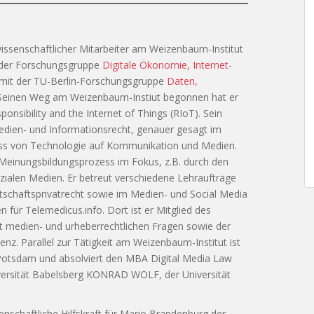
 wissenschaftlicher Mitarbeiter am Weizenbaum-Institut
il der Forschungsgruppe
Digitale Ökonomie, Internet-
 mit der TU-Berlin-Forschungsgruppe
Daten,
 Seinen Weg am Weizenbaum-Instiut begonnen hat er
onsibility and the Internet of Things (RIoT). Sein
edien- und Informationsrecht, genauer gesagt im
uss von Technologie auf Kommunikation und Medien.
Meinungsbildungsprozess im Fokus, z.B. durch den
ialen Medien. Er betreut verschiedene Lehraufträge
rtschaftsprivatrecht sowie im Medien- und Social Media
 für Telemedicus.info. Dort ist er Mitglied des
t medien- und urheberrechtlichen Fragen sowie der
. Parallel zur Tätigkeit am Weizenbaum-Institut ist
 Potsdam und absolviert den MBA Digital Media Law
ersität Babelsberg KONRAD WOLF, der Universität
senschaftliche Hilfskraft für Mario Brandenburg der