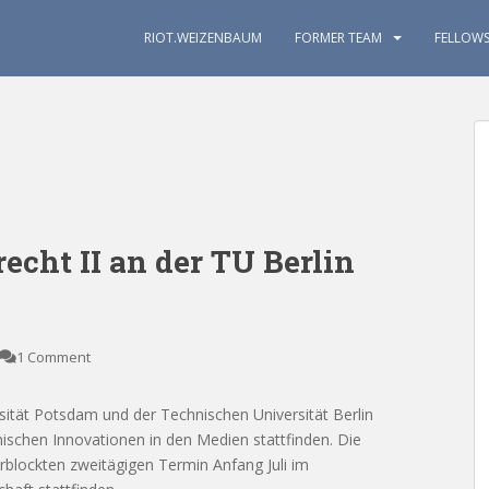
RIOT.WEIZENBAUM
FORMER TEAM
FELLOW
echt II an der TU Berlin
1 Comment
tät Potsdam und der Technischen Universität Berlin
chnischen Innovationen in den Medien stattfinden. Die
rblockten zweitägigen Termin Anfang Juli im