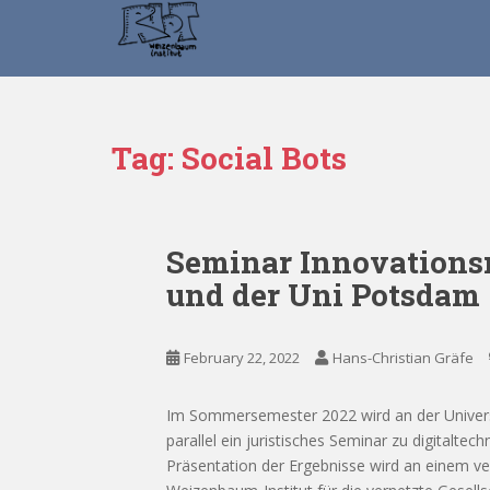
S
k
i
p
t
o
Tag:
Social Bots
m
a
i
n
Seminar Innovationsr
c
und der Uni Potsdam
o
n
t
February 22, 2022
Hans-Christian Gräfe
e
n
t
Im Sommersemester 2022 wird an der Universi
parallel ein juristisches Seminar zu digitalte
Präsentation der Ergebnisse wird an einem ve