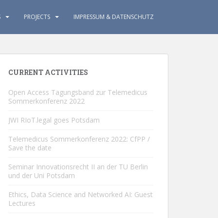
S
PROJECTS
IMPRESSUM & DATENSCHUTZ
CURRENT ACTIVITIES
Open Access Tagungsband zur Telemedicus
Sommerkonferenz 2022
JWI RIoT.legal goes Potsdam
Telemedicus Sommerkonferenz 2022: CfPP /
Save the date
Seminar Innovationsrecht II an der TU Berlin
und der Uni Potsdam
Ethics, Data Science and Networked AI: Guest
Lectures