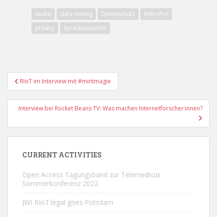
Audio
data mining
Datenschutz
Mikrofon
privacy
Sprachassistent
Post
RIoT im Interview mit #mintmagie
navigation
Interview bei Rocket Beans TV: Was machen Internetforscher:innen?
CURRENT ACTIVITIES
Open Access Tagungsband zur Telemedicus
Sommerkonferenz 2022
JWI RIoT.legal goes Potsdam