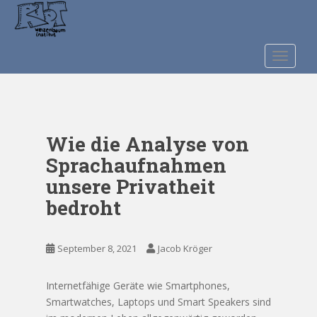
S
k
i
p
TOGGLE
t
o
m
a
Wie die Analyse von
i
n
Sprachaufnahmen
c
unsere Privatheit
o
bedroht
n
t
e
September 8, 2021
Jacob Kröger
n
t
Internetfähige Geräte wie Smartphones,
Smartwatches, Laptops und Smart Speakers sind