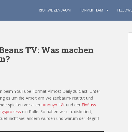
RIOT.WEIZENBAUM
FORMER TEAM
FELLOW
t Beans TV: Was machen
en?
 beim YouTube Format Almost Daily zu Gast. Unter
ging es um die Arbeit am Weizenbaum-Institut und
unde spielten vor allem
Anonymität
und der
Einfluss
ungsprozess
ein Rolle. So haben wir u.a. diskutiert,
ll nicht viel ändern würden und warum der Begriff