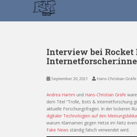
S
k
i
p
t
o
m
Interview bei Rocke
a
Internetforscher:inn
i
n
c
September 20, 2021
Hans-Christian Gräfe
o
n
t
Andrea Hamm
und
Hans-Christian Gräfe
waren
e
dem Titel “Trolle, Bots & Internetforschung 
n
aktuelle Forschungsfragen. In der lockeren R
t
digitaler Technologien auf den Meinungsbild
warum Klarnamen gegen Hetze im Netz eventue
Fake News
ständig falsch verwendet wird.