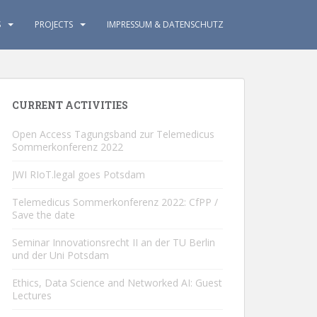
S
PROJECTS
IMPRESSUM & DATENSCHUTZ
CURRENT ACTIVITIES
Open Access Tagungsband zur Telemedicus
Sommerkonferenz 2022
JWI RIoT.legal goes Potsdam
Telemedicus Sommerkonferenz 2022: CfPP /
Save the date
Seminar Innovationsrecht II an der TU Berlin
und der Uni Potsdam
Ethics, Data Science and Networked AI: Guest
Lectures