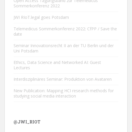
Open Access Tagungsband zur Telemedicus
Sommerkonferenz 2022
JWI RIoT.legal goes Potsdam
Telemedicus Sommerkonferenz 2022: CfPP / Save the
date
Seminar Innovationsrecht II an der TU Berlin und der
Uni Potsdam
Ethics, Data Science and Networked AI: Guest
Lectures
Interdisziplinäres Seminar: Produktion von Avataren
New Publication: Mapping HCI research methods for
studying social media interaction
@JWI_RIOT