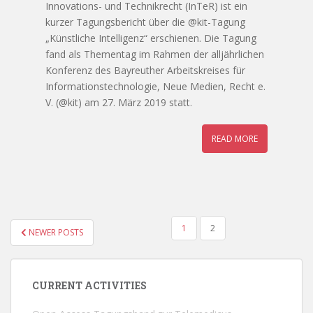
Innovations- und Technikrecht (InTeR) ist ein
kurzer Tagungsbericht über die @kit-Tagung
„Künstliche Intelligenz“ erschienen. Die Tagung
fand als Thementag im Rahmen der alljährlichen
Konferenz des Bayreuther Arbeitskreises für
Informationstechnologie, Neue Medien, Recht e.
V. (@kit) am 27. März 2019 statt.
READ MORE
POSTS
1
2
NEWER POSTS
PAGINATION
CURRENT ACTIVITIES