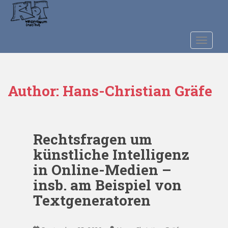
S
k
i
p
TOGGLE
t
o
m
Author:
Hans-Christian Gräfe
a
i
n
c
o
Rechtsfragen um
n
künstliche Intelligenz
t
in Online-Medien –
e
insb. am Beispiel von
n
t
Textgeneratoren