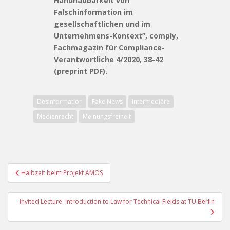
Handhabbarkeit von
Falschinformation im
gesellschaftlichen und im
Unternehmens-Kontext”, comply,
Fachmagazin für Compliance-
Verantwortliche 4/2020, 38-42
(preprint PDF).
Desinformation
Fake News
Intermediäre
Medienrecht
Meinungsfreiheit
Post
Halbzeit beim Projekt AMOS
navigation
Invited Lecture: Introduction to Law for Technical Fields at TU Berlin