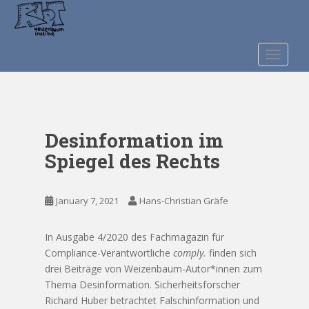
S
k
i
p
TOGGLE
t
o
m
a
Desinformation im
i
n
Spiegel des Rechts
c
o
n
January 7, 2021
Hans-Christian Gräfe
t
e
In Ausgabe 4/2020 des Fachmagazin für
n
Compliance-Verantwortliche
comply.
finden sich
t
drei Beiträge von Weizenbaum-Autor*innen zum
Thema Desinformation. Sicherheitsforscher
Richard Huber betrachtet Falschinformation und